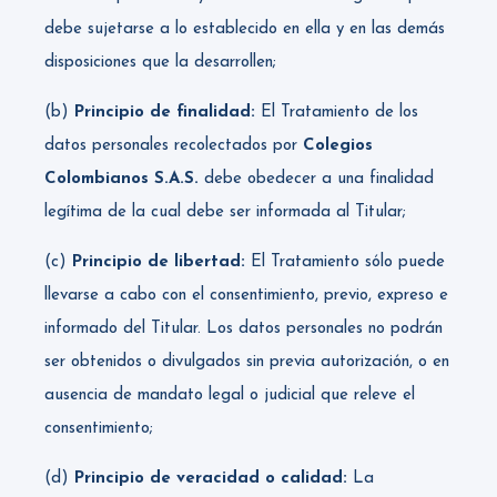
debe sujetarse a lo establecido en ella y en las demás
disposiciones que la desarrollen;
(b)
Principio de finalidad:
El Tratamiento de los
datos personales recolectados por
Colegios
Colombianos S.A.S.
debe obedecer a una finalidad
legítima de la cual debe ser informada al Titular;
(c)
Principio de libertad:
El Tratamiento sólo puede
llevarse a cabo con el consentimiento, previo, expreso e
informado del Titular. Los datos personales no podrán
ser obtenidos o divulgados sin previa autorización, o en
ausencia de mandato legal o judicial que releve el
consentimiento;
(d)
Principio de veracidad o calidad:
La