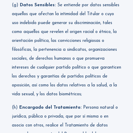
(g)
Datos Sensibles:
Se entiende por datos sensibles
aquellos que afectan la intimidad del Titular o cuyo
uso indebido puede generar su discriminación, tales
como aquellos que revelen el origen racial o étnico, la
orientación política, las convicciones religiosas o
filosóficas, la pertenencia a sindicatos, organizaciones
sociales, de derechos humanos o que promueva
intereses de cualquier partido político o que garanticen
los derechos y garantías de partidos políticos de
oposición, así como los datos relativos a la salud, a la
vida sexual, y los datos biométricos;
(h)
Encargado del Tratamiento:
Persona natural o
jurídica, pública o privada, que por sí misma o en
asocio con otros, realice el Tratamiento de datos