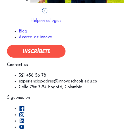
Helpinn colegios
Bo
Blog
Acerca de innova
Tunj
INSCRÍBETE
Contact us
321 456 56 78
experienciapadres@innovaschools.edu.co
Calle 75# 7-24 Bogotá, Colombia
Siguenos en
Cundinamarca
Cota