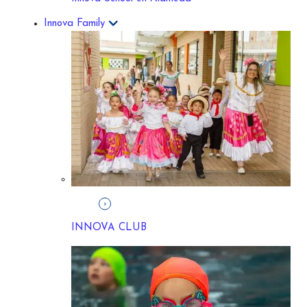
Conexión
(Bachillerato)
Innova Family
Maker
space
Aquí los estudiantes usan design thinking y herramientas
como LEGO, Kit de Arduino e impresoras 3D en el desarrollo
Noveno a Once
(15 a 17 años)
de sus proyectos.
Nuestros estudiantes hacen énfasis en el conocimiento y en la
generación de experiencias, para empezar a liderar su
proyecto de vida.
CONOCE MÁS
INNOVA CLUB