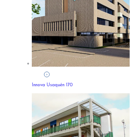
Prejardín a Transición
(3 a 5 años)
Nuestros estudiantes descubren el mundo por medio de sus
sentidos, el arte plástico y la música, desarrollando su
pensamiento.
CONOCE MÁS
Innova Usaquén 170
Exploración
(Primaria)